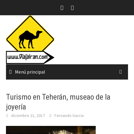
Saltar
al
contenido
Menú principal
Turismo en Teherán, museao de la
joyería
diciembre 21, 2017
Fernando Garcia