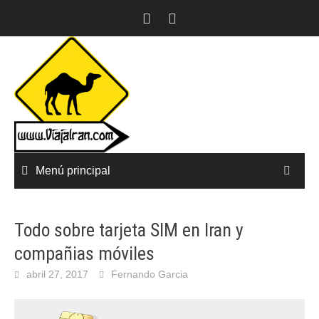
Saltar
al
contenido
Menú principal
Todo sobre tarjeta SIM en Iran y
compañias móviles
abril 27, 2017
Fernando Garcia