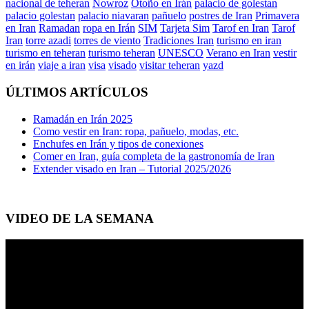
nacional de teheran
Nowroz
Otoño en Irán
palacio de golestan
palacio golestan
palacio niavaran
pañuelo
postres de Iran
Primavera
en Iran
Ramadan
ropa en Irán
SIM
Tarjeta Sim
Tarof en Iran
Tarof
Iran
torre azadi
torres de viento
Tradiciones Iran
turismo en iran
turismo en teheran
turismo teheran
UNESCO
Verano en Iran
vestir
en irán
viaje a iran
visa
visado
visitar teheran
yazd
ÚLTIMOS ARTÍCULOS
Ramadán en Irán 2025
Como vestir en Iran: ropa, pañuelo, modas, etc.
Enchufes en Irán y tipos de conexiones
Comer en Iran, guía completa de la gastronomía de Iran
Extender visado en Iran – Tutorial 2025/2026
VIDEO DE LA SEMANA