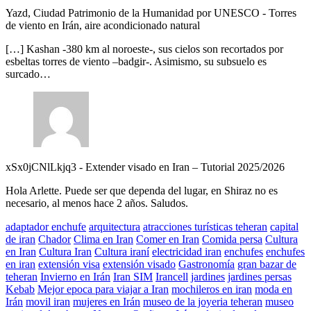
Yazd, Ciudad Patrimonio de la Humanidad por UNESCO
-
Torres
de viento en Irán, aire acondicionado natural
[…] Kashan -380 km al noroeste-, sus cielos son recortados por
esbeltas torres de viento –badgir-. Asimismo, su subsuelo es
surcado…
xSx0jCNlLkjq3
-
Extender visado en Iran – Tutorial 2025/2026
Hola Arlette. Puede ser que dependa del lugar, en Shiraz no es
necesario, al menos hace 2 años. Saludos.
adaptador enchufe
arquitectura
atracciones turísticas teheran
capital
de iran
Chador
Clima en Iran
Comer en Iran
Comida persa
Cultura
en Iran
Cultura Iran
Cultura iraní
electricidad iran
enchufes
enchufes
en iran
extensión visa
extensión visado
Gastronomía
gran bazar de
teheran
Invierno en Irán
Iran SIM
Irancell
jardines
jardines persas
Kebab
Mejor epoca para viajar a Iran
mochileros en iran
moda en
Irán
movil iran
mujeres en Irán
museo de la joyeria teheran
museo