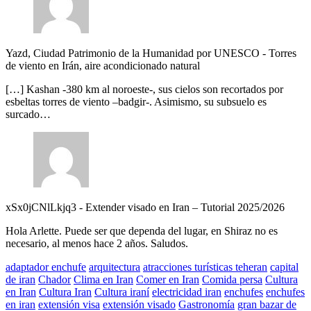
Yazd, Ciudad Patrimonio de la Humanidad por UNESCO
-
Torres
de viento en Irán, aire acondicionado natural
[…] Kashan -380 km al noroeste-, sus cielos son recortados por
esbeltas torres de viento –badgir-. Asimismo, su subsuelo es
surcado…
xSx0jCNlLkjq3
-
Extender visado en Iran – Tutorial 2025/2026
Hola Arlette. Puede ser que dependa del lugar, en Shiraz no es
necesario, al menos hace 2 años. Saludos.
adaptador enchufe
arquitectura
atracciones turísticas teheran
capital
de iran
Chador
Clima en Iran
Comer en Iran
Comida persa
Cultura
en Iran
Cultura Iran
Cultura iraní
electricidad iran
enchufes
enchufes
en iran
extensión visa
extensión visado
Gastronomía
gran bazar de