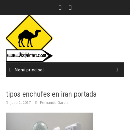
Saltar
al
contenido
Menú principal
tipos enchufes en iran portada
julio 2, 2017
Fernando Garcia