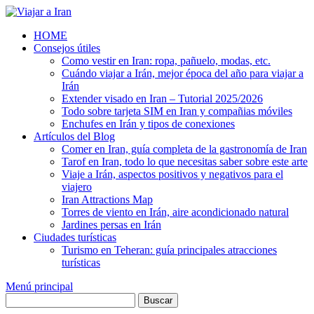
Saltar
al
HOME
contenido
Consejos útiles
Como vestir en Iran: ropa, pañuelo, modas, etc.
Cuándo viajar a Irán, mejor época del año para viajar a
Irán
Extender visado en Iran – Tutorial 2025/2026
Todo sobre tarjeta SIM en Iran y compañias móviles
Enchufes en Irán y tipos de conexiones
Artículos del Blog
Comer en Iran, guía completa de la gastronomía de Iran
Tarof en Iran, todo lo que necesitas saber sobre este arte
Viaje a Irán, aspectos positivos y negativos para el
viajero
Iran Attractions Map
Torres de viento en Irán, aire acondicionado natural
Jardines persas en Irán
Ciudades turísticas
Turismo en Teheran: guía principales atracciones
turísticas
Menú principal