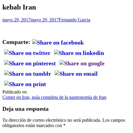
kebab Iran
mayo 29, 2017
mayo 29, 2017
Fernando Garcia
Comparte:
Publicado en
Navegación
Comer en Iran, guía completa de la gastronomía de Iran
de
Deja una respuesta
entradas
Tu dirección de correo electrónico no será publicada.
Los campos
obligatorios están marcados con
*