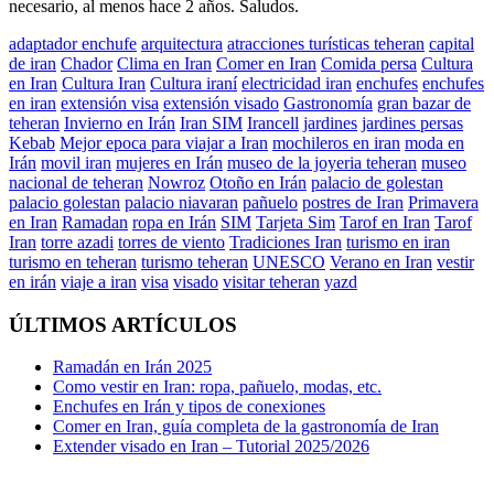
necesario, al menos hace 2 años. Saludos.
adaptador enchufe
arquitectura
atracciones turísticas teheran
capital
de iran
Chador
Clima en Iran
Comer en Iran
Comida persa
Cultura
en Iran
Cultura Iran
Cultura iraní
electricidad iran
enchufes
enchufes
en iran
extensión visa
extensión visado
Gastronomía
gran bazar de
teheran
Invierno en Irán
Iran SIM
Irancell
jardines
jardines persas
Kebab
Mejor epoca para viajar a Iran
mochileros en iran
moda en
Irán
movil iran
mujeres en Irán
museo de la joyeria teheran
museo
nacional de teheran
Nowroz
Otoño en Irán
palacio de golestan
palacio golestan
palacio niavaran
pañuelo
postres de Iran
Primavera
en Iran
Ramadan
ropa en Irán
SIM
Tarjeta Sim
Tarof en Iran
Tarof
Iran
torre azadi
torres de viento
Tradiciones Iran
turismo en iran
turismo en teheran
turismo teheran
UNESCO
Verano en Iran
vestir
en irán
viaje a iran
visa
visado
visitar teheran
yazd
ÚLTIMOS ARTÍCULOS
Ramadán en Irán 2025
Como vestir en Iran: ropa, pañuelo, modas, etc.
Enchufes en Irán y tipos de conexiones
Comer en Iran, guía completa de la gastronomía de Iran
Extender visado en Iran – Tutorial 2025/2026